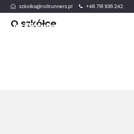
szkolka@rollrunners.pl
+48 791 936 242
O szkółce