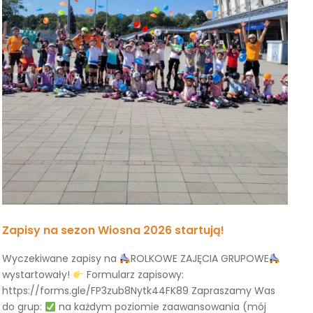
Zapisy na sezon Wiosna 2026 startują!
Wyczekiwane zapisy na
ROLKOWE ZAJĘCIA GRUPOWE
wystartowały!
Formularz zapisowy:
https://forms.gle/FP3zub8Nytk44FK89 Zapraszamy Was
do grup:
na każdym poziomie zaawansowania (mój