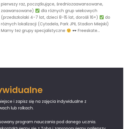
pierwszy raz, początkujące, średniozaawansowane,
zaawansowane)
dla różnych grup wiekowych
(przedszkolaki 4-7 lat, dzieci 8-15 lat, dorośli 16+)
do
różnych lokalizacji (Cytadela, Park JPII, Stadion Miejski)
Mamy też grupy specjalistyczne
🕶 Freeskate...
dywidualne
ejsce i zapisz się na zajęcia indywidualne z
wach lub rolkach.
tosowany program nauczania pod danego ucznia.
 skontaktujemy się z Toba i zaproponujemy najlepszy